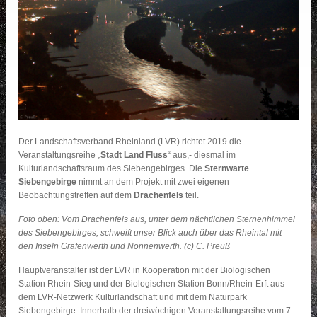
Der Landschaftsverband Rheinland (LVR) richtet 2019 die
Veranstaltungsreihe „
Stadt Land Fluss
“ aus,- diesmal im
Kulturlandschaftsraum des Siebengebirges. Die
Sternwarte
Siebengebirge
nimmt an dem Projekt mit zwei eigenen
Beobachtungstreffen auf dem
Drachenfels
teil.
Foto oben: Vom Drachenfels aus, unter dem nächtlichen Sternenhimmel
des Siebengebirges, schweift unser Blick auch über das Rheintal mit
den Inseln Grafenwerth und Nonnenwerth. (c) C. Preuß
Hauptveranstalter ist der LVR in Kooperation mit der Biologischen
Station Rhein-Sieg und der Biologischen Station Bonn/Rhein-Erft aus
dem LVR-Netzwerk Kulturlandschaft und mit dem Naturpark
Siebengebirge. Innerhalb der dreiwöchigen Veranstaltungsreihe vom 7.