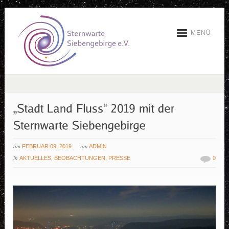
MENÜ
am
von
FEBRUAR 09, 2019
ADMIN
in
AKTUELLES
,
BEOBACHTUNGEN
,
PRESSE
0