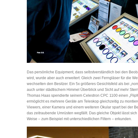
Das persönliche Equipment, dass selbstverständlich bei den Beob
wird, wurde aber auch erweitert: Gleich zwei Ferngläser für die W
wechselten den Besitzer. Ein 5x größeres Gesichtsfeld als bei „nor
auch unter städtischem Himmel Überblick und Sicht auf mehr Ster
Thomas Haas spendierte seinem Celestron CPC 1100 einen „FlipMir
ermöglicht es mehrere Geräte am Teleskop gleichzeitig zu montiere
Viewers, einer Kamera und einem weiteren Okular spart bei der Beo
das zeitraubende Umrüsten wegfällt. Das gleiche Objekt lässt sich 
Weise – zum Beispiel mit unterschiedlichen Filtern – erkunden.