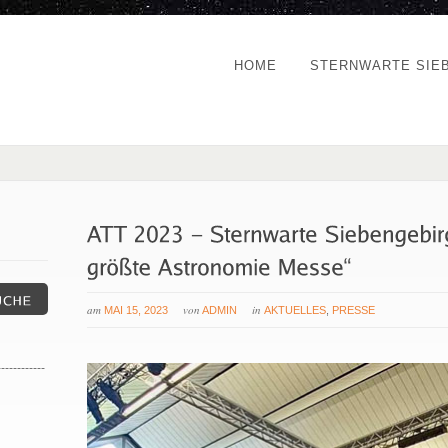
HOME
STERNWARTE SIE
am
von
in
MAI 15, 2023
ADMIN
AKTUELLES
,
PRESSE
------------