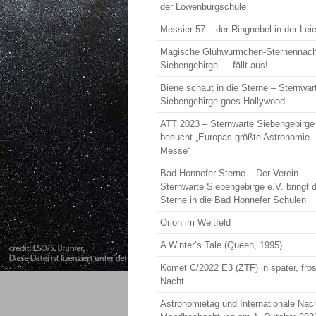
der Löwenburgschule
Messier 57 – der Ringnebel in der Leie
Magische Glühwürmchen-Sternennach
Siebengebirge … fällt aus!
Biene schaut in die Sterne – Sternwar
Siebengebirge goes Hollywood
ATT 2023 – Sternwarte Siebengebirge
besucht „Europas größte Astronomie
Messe“
Bad Honnefer Sterne – Der Verein
Sternwarte Siebengebirge e.V. bringt d
Sterne in die Bad Honnefer Schulen
Orion im Weitfeld
A Winter’s Tale (Queen, 1995)
Komet C/2022 E3 (ZTF) in später, fros
Nacht
Astronomietag und Internationale Nac