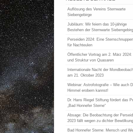
Auflösung des Vereins Sternwarte
Siebengebirge
Jubiläum: Wir feiern das 10-jährige
Bestehen der Sternwarte Siebengebir
Perseiden 2024: Eine Sternschnuppe
für Nachteulen
Öffentlicher Vortrag am 2. März 2024
und Struktur von Quasaren
Internationale Nacht der Mondbeobac
am 21. Oktober 2023
Webinar: Astrofotografie – Wie auch 
Himmel erobern kannst!
Dr. Hans Riegel Stiftung fördert das P
„Bad Honnefer Sterne“
Absage: Die Beobachtung der Persei
2023 fällt wegen zu dichter Bewölkun
Bad Honnefer Sterne: Mensch und Welt