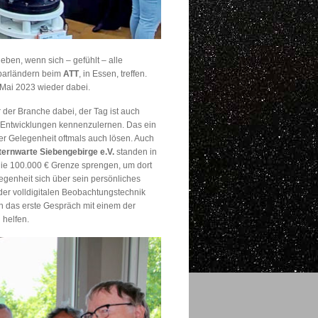
ben, wenn sich – gefühlt – alle
barländern beim
ATT
, in Essen, treffen.
Mai 2023 wieder dabei.
r der Branche dabei, der Tag ist auch
 Entwicklungen kennenzulernen. Das ein
r Gelegenheit oftmals auch lösen. Auch
ternwarte Siebengebirge e.V.
standen in
 die 100.000 € Grenze sprengen, um dort
egenheit sich über sein persönliches
der volldigitalen Beobachtungstechnik
n das erste Gespräch mit einem der
 helfen.