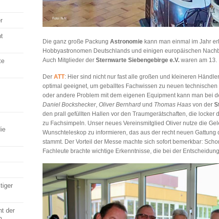
r
t
Die ganz große Packung
Astronomie
kann man einmal im Jahr erle
Hobbyastronomen Deutschlands und einigen europäischen Nach
Auch Mitglieder der
Sternwarte Siebengebirge e.V.
waren am 13. 
te
Der
ATT
: Hier sind nicht nur fast alle großen und kleineren Händle
optimal geeignet, um geballtes Fachwissen zu neuen technischen
oder andere Problem mit dem eigenen Equipment kann man bei de
Daniel Bockshecker
,
Oliver Bernhard
und
Thomas Haas
von der
S
den prall gefüllten Hallen vor den Traumgerätschaften, die locker
zu Fachsimpeln. Unser neues Vereinsmitglied Oliver nutze die Gel
ie
Wunschteleskop zu informieren, das aus der recht neuen Gattung 
stammt. Der Vorteil der Messe machte sich sofort bemerkbar: Scho
Fachleute brachte wichtige Erkenntnisse, die bei der Entscheidung
tiger
ht der