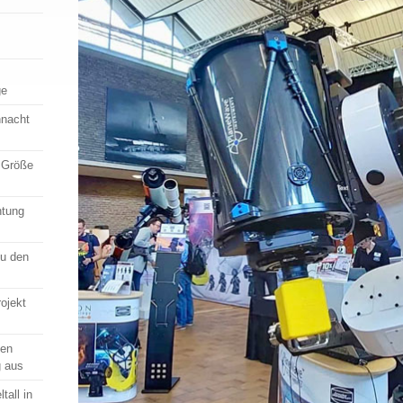
ge
nnacht
: Größe
htung
Du den
rojekt
den
g aus
all in