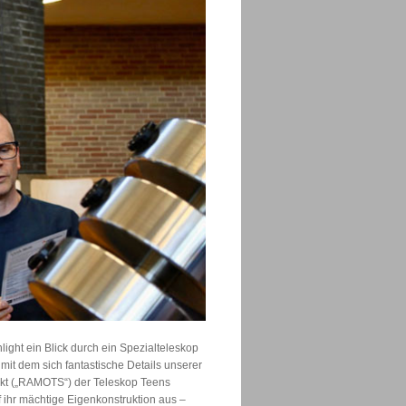
ght ein Blick durch ein Spezialteleskop
it dem sich fantastische Details unserer
ekt („RAMOTS“) der Teleskop Teens
 ihr mächtige Eigenkonstruktion aus –