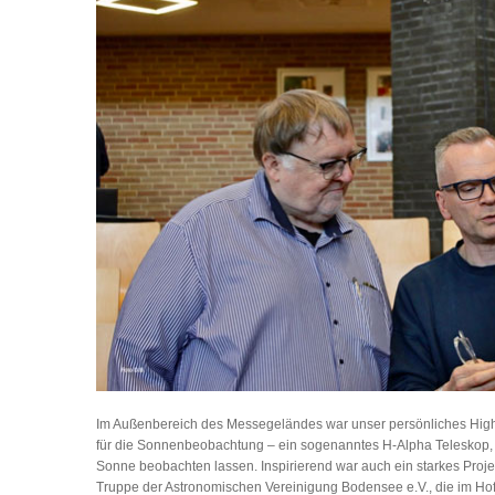
Im Außenbereich des Messegeländes war unser persönliches Highli
für die Sonnenbeobachtung – ein sogenanntes H-Alpha Teleskop, m
Sonne beobachten lassen. Inspirierend war auch ein starkes Proj
Truppe der Astronomischen Vereinigung Bodensee e.V., die im Hof