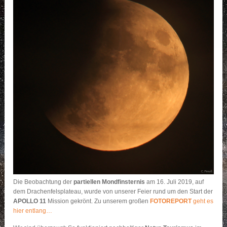
Die Beobachtung der
partiellen Mondfinsternis
am 16. Juli 2019, auf
dem Drachenfelsplateau, wurde von unserer Feier rund um den Start der
APOLLO 11
Mission gekrönt. Zu unserem großen
FOTOREPORT
geht es
hier entlang…