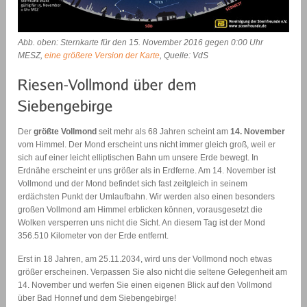
Abb. oben: Sternkarte für den 15. November 2016 gegen 0:00 Uhr
MESZ,
eine größere Version der Karte
, Quelle: VdS
Der
größte Vollmond
seit mehr als 68 Jahren scheint am
14. November
vom Himmel. Der Mond erscheint uns nicht immer gleich groß, weil er
sich auf einer leicht elliptischen Bahn um unsere Erde bewegt. In
Erdnähe erscheint er uns größer als in Erdferne. Am 14. November ist
Vollmond und der Mond befindet sich fast zeitgleich in seinem
erdächsten Punkt der Umlaufbahn. Wir werden also einen besonders
großen Vollmond am Himmel erblicken können, vorausgesetzt die
Wolken versperren uns nicht die Sicht. An diesem Tag ist der Mond
356.510 Kilometer von der Erde entfernt.
Erst in 18 Jahren, am 25.11.2034, wird uns der Vollmond noch etwas
größer erscheinen. Verpassen Sie also nicht die seltene Gelegenheit am
14. November und werfen Sie einen eigenen Blick auf den Vollmond
über Bad Honnef und dem Siebengebirge!