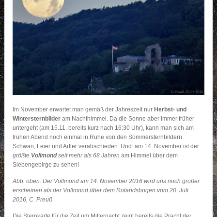
Im November erwartet man gemäß der Jahreszeit nur
Herbst- und
Wintersternbilder
am Nachthimmel. Da die Sonne aber immer früher
untergeht (am 15.11. bereits kurz nach 16:30 Uhr), kann man sich am
frühen Abend noch einmal in Ruhe von den Sommersternbildern
Schwan, Leier und Adler verabschieden. Und: am 14. November ist der
größte
Vollmond
seit mehr als 68 Jahren
am Himmel über dem
Siebengebirge zu sehen!
Abb. oben: Der Vollmond am 14. November 2016 wird uns noch größer
erscheinen als der Vollmond über dem Rolandsbogen vom 20. Juli
2016, C. Preuß
Die Sternkarte für die Zeit um Mitternacht zeigt bereits die Pracht der