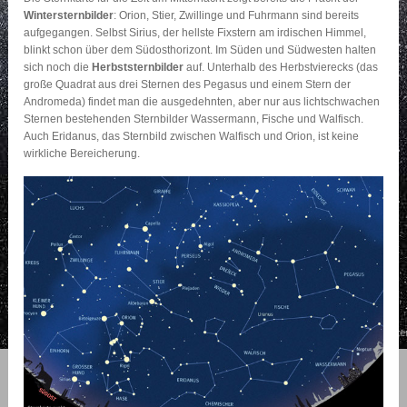
Wintersternbilder
: Orion, Stier, Zwillinge und Fuhrmann sind bereits
aufgegangen. Selbst Sirius, der hellste Fixstern am irdischen Himmel,
blinkt schon über dem Südosthorizont. Im Süden und Südwesten halten
sich noch die
Herbststernbilder
auf. Unterhalb des Herbstvierecks (das
große Quadrat aus drei Sternen des Pegasus und einem Stern der
Andromeda) findet man die ausgedehnten, aber nur aus lichtschwachen
Sternen bestehenden Sternbilder Wassermann, Fische und Walfisch.
Auch Eridanus, das Sternbild zwischen Walfisch und Orion, ist keine
wirkliche Bereicherung.