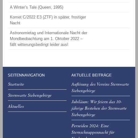
A Winter’s Tale (Queen, 1995)
Komet C/2022 E3 (ZTF) in später, frostiger
Nacht
Astronomietag und Internationale Nacht der
Mondbeobachtung am 1. Oktober 2022 –
fällt witterungsbedingt leider aus!
Startseite
Auflösung des Vereins Sternwarte
Siebengebirge
Sternwarte Siebengebirge
Jubiläum: Wir feiern das 10-
Aktuelles
jährige Bestehen der Sternwarte
Siebengebirge
Perseiden 2024: Eine
Sternschnuppennacht für