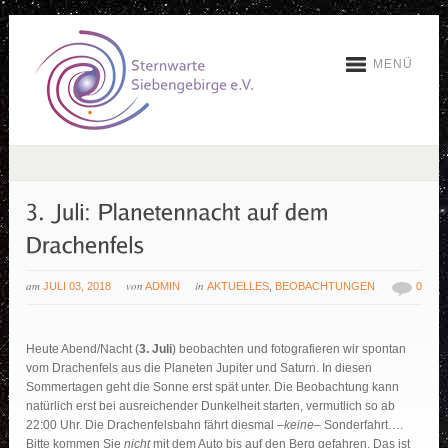
MENÜ
am
von
in
JULI 03, 2018
ADMIN
AKTUELLES
,
BEOBACHTUNGEN
0
Heute Abend/Nacht (
3. Juli
) beobachten und fotografieren wir spontan
vom Drachenfels aus die Planeten Jupiter und Saturn. In diesen
Sommertagen geht die Sonne erst spät unter. Die Beobachtung kann
natürlich erst bei ausreichender Dunkelheit starten, vermutlich so ab
22:00 Uhr. Die Drachenfelsbahn fährt diesmal –
keine
– Sonderfahrt….
Bitte kommen Sie
nicht
mit dem Auto bis auf den Berg gefahren. Das ist